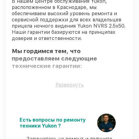
В нашем центре обслуживания Yukon,
расположенном в Краснодаре, мы
обеспечиваем высокий уровень ремонта и
сервисной поддержки для всех владельцев
прицела ночного видения Yukon NVRS 2.5x50.
Наши гарантии базируются на принципах
доверия и ответственности.
Мы гордимся тем, что
предоставляем следующие
технические гарантии:
Использование оригинальных
Развернуть
запчастей
– для всех видов сервиса
применяются исключительно
оригинальные детали.
Сертифицированные инженеры
–
проверенные специалисты с опытом и
Есть вопросы по ремонту
сертификацией.
техники Yukon ?
Выполнение работ вовремя
–
восстановление прицела ночного
Запишитесь на ремонт и получите