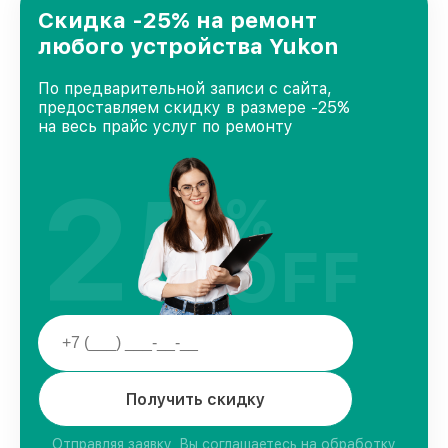
Краснодаре, постоянно повышая уровень
Скидка -25% на ремонт
доверия и лояльности наших клиентов.
любого устройства Yukon
По предварительной записи с сайта,
предоставляем скидку в размере -25%
на весь прайс услуг по ремонту
25
%
OFF
Получить скидку
Отправляя заявку, Вы соглашаетесь на обработку