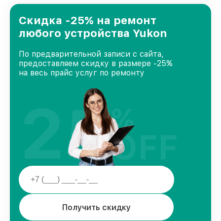
лучшим сервисным центром Yukon в городе
Краснодаре, постоянно повышая уровень
Скидка -25% на ремонт
доверия и лояльности наших клиентов.
любого устройства Yukon
По предварительной записи с сайта,
предоставляем скидку в размере -25%
на весь прайс услуг по ремонту
25
%
OFF
Получить скидку