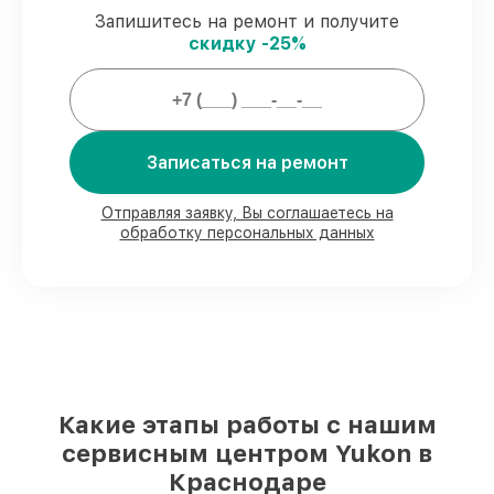
строго в оговоренные сроки.
Запишитесь на ремонт и получите
Сервис с гарантией
– все работы по
скидку -25%
восстановлению проводятся с
официальной гарантией.
Мы гарантируем:
Записаться на ремонт
80%
работ с возможностью наблюдения
90%
комплектующих для прицелов
Отправляя заявку, Вы соглашаетесь на
обработку персональных данных
ночного видения на складе или
доступны для срочного заказа
Качественные реплики и
оригинальные детали по вашему
выбору
– с учётом всех запросов
85%
работ за 1–2 часа, при условии, что
обслуживание началось сразу
Какие этапы работы с нашим
сервисным центром Yukon в
Краснодаре