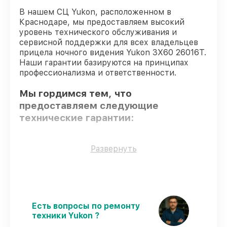
В нашем СЦ Yukon, расположенном в
Краснодаре, мы предоставляем высокий
уровень технического обслуживания и
сервисной поддержки для всех владельцев
прицела ночного видения Yukon 3Х60 26016Т.
Наши гарантии базируются на принципах
профессионализма и ответственности.
Мы гордимся тем, что
предоставляем следующие
технические гарантии:
Использование оригинальных
Развернуть
запчастей
– только подлинные
комплектующие.
Опытные мастера
– проверенные
специалисты с опытом и сертификацией.
Точное соблюдение сроков
–
Есть вопросы по ремонту
восстановление прицела ночного
техники Yukon ?
видения 3Х60 26016Т выполняется